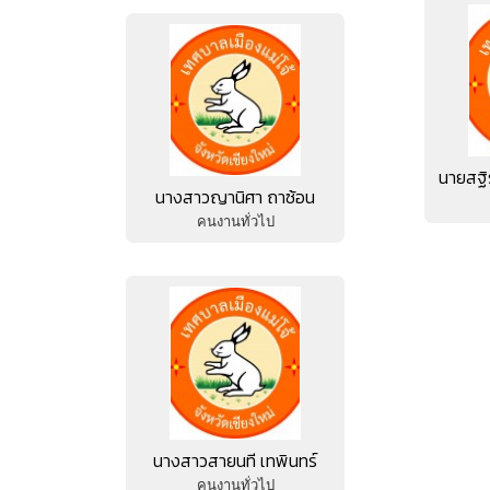
นายสฐิรวิศ นิติพัฒน์ธน
นางสาวญานิศา ถาซ้อน
คนงานทั่วไป
คนงานทั่วไป
นางสาวสายนที เทพินทร์
คนงานทั่วไป