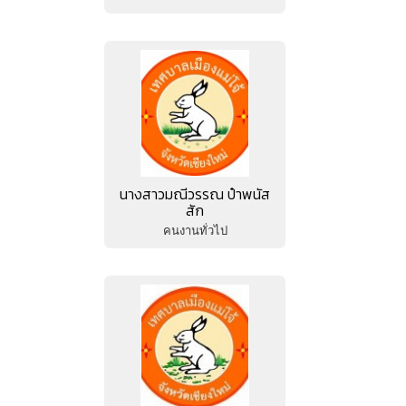
นางสาวมณีวรรณ ป๋าพนัส
สัก
คนงานทั่วไป