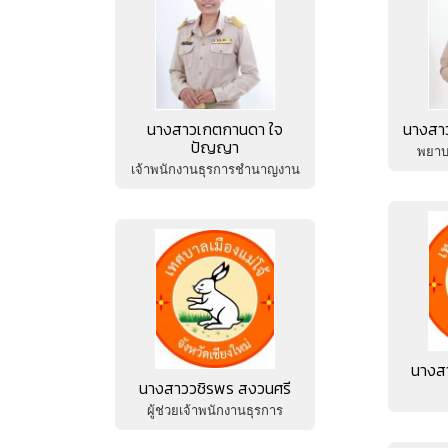
นางสาวเกตกานดา ใจ
นางสาวกัญญามาศ บุญ
ปัญญา
พยาบาลวิชาชีพปฎิบัติก
เจ้าพนักงานธุรการชำนาญงาน
นางสาวณิชกุล สายเขี
นางสาววชิรพร สงวนศรี
คนงานทั่วไป
ผู้ช่วยเจ้าพนักงานธุรการ