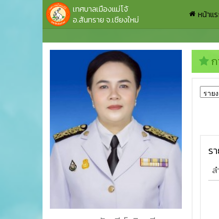
เทศบาลเมืองแม่โจ้
หน้าแ
อ.สันทราย จ.เชียงใหม่
ก
รา
ล