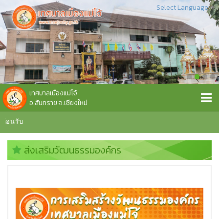
Select Language
▼
เทศบาลเมืองแม่โจ้
อ.สันทราย จ.เชียงใหม่
อนรับ
ส่งเสริมวัฒนธรรมองค์กร