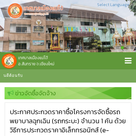
Select Language
▼
เทศบาลเมืองแม่โจ้
อ.สันทราย จ.เชียงใหม่
นดีต้อนรับ
ข่าวจัดซื้อจัดจ้าง
ประกาศประกวดราคาซื้อโครงการจัดซื้อรถ
พยาบาลฉุกเฉิน (รถกระบะ) จำนวน 1 คัน ด้วย
วิธีการประกวดราคาอิเล็กทรอนิกส์ (e-