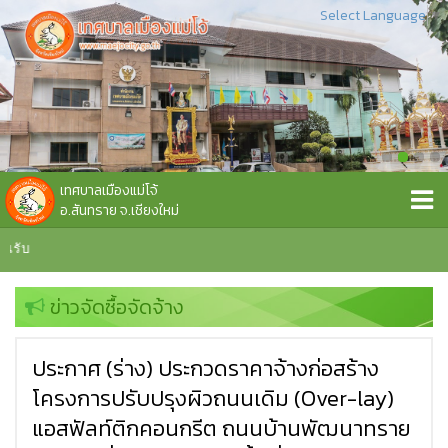
Select Language
▼
เทศบาลเมืองแม่โจ้
อ.สันทราย จ.เชียงใหม่
นรับ
ข่าวจัดซื้อจัดจ้าง
ประกาศ (ร่าง) ประกวดราคาจ้างก่อสร้าง
โครงการปรับปรุงผิวถนนเดิม (Over-lay)
แอสฟัลท์ติกคอนกรีต ถนนบ้านพัฒนาทราย