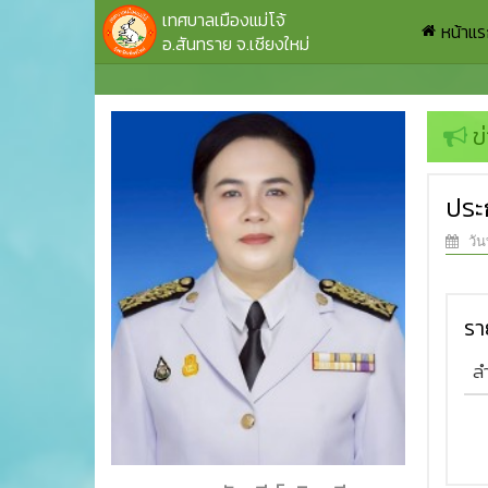
เทศบาลเมืองแม่โจ้
หน้าแ
อ.สันทราย จ.เชียงใหม่
ข
ประ
วัน
รา
ล