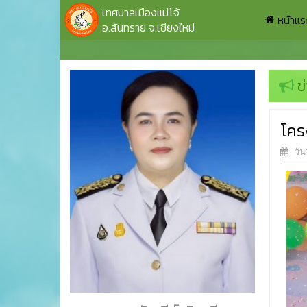
เทศบาลเมืองแม่โจ้
หน้าแ
อ.สันทราย จ.เชียงใหม่
ข
โคร
วัน