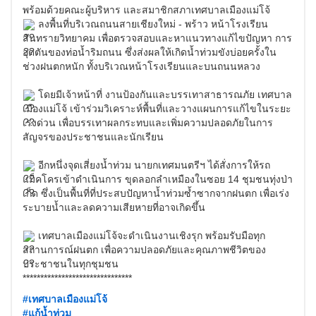
พร้อมด้วยคณะผู้บริหาร และสมาชิกสภาเทศบาลเมืองแม่โจ้
ลงพื้นที่บริเวณถนนสายเชียงใหม่ - พร้าว หน้าโรงเรียน
สันทรายวิทยาคม เพื่อตรวจสอบและหาแนวทางแก้ไขปัญหา การ
อุดตันของท่อน้ำริมถนน ซึ่งส่งผลให้เกิดน้ำท่วมขังบ่อยครั้งใน
ช่วงฝนตกหนัก ทั้งบริเวณหน้าโรงเรียนและบนถนนหลวง
โดยมีเจ้าหน้าที่ งานป้องกันและบรรเทาสาธารณภัย เทศบาล
เมืองแม่โจ้ เข้าร่วมวิเคราะห์พื้นที่และวางแผนการแก้ไขในระยะ
เร่งด่วน เพื่อบรรเทาผลกระทบและเพิ่มความปลอดภัยในการ
สัญจรของประชาชนและนักเรียน
อีกหนึ่งจุดเสี่ยงน้ำท่วม นายกเทศมนตรีฯ ได้สั่งการให้รถ
แม็คโครเข้าดำเนินการ ขุดลอกลำเหมืองในซอย 14 ชุมชนทุ่งป่า
เก็ด ซึ่งเป็นพื้นที่ที่ประสบปัญหาน้ำท่วมซ้ำซากจากฝนตก เพื่อเร่ง
ระบายน้ำและลดความเสียหายที่อาจเกิดขึ้น
เทศบาลเมืองแม่โจ้จะดำเนินงานเชิงรุก พร้อมรับมือทุก
สถานการณ์ฝนตก เพื่อความปลอดภัยและคุณภาพชีวิตของ
ประชาชนในทุกชุมชน
*******************************
#เทศบาลเมืองแม่โจ้
#แก้น้ำท่วม