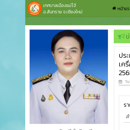
เทศบาลเมืองแม่โจ้
หน้าแ
อ.สันทราย จ.เชียงใหม่
ข
ประ
เคร
256
วัน
รา
ล