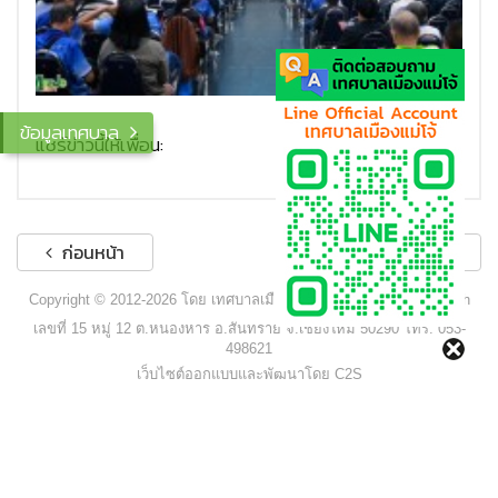
ข้อมูลเทศบาล
แชร์ข่าวนี้ให้เพื่อน:
ก่อนหน้า
ถัดไป
Copyright © 2012-2026 โดย เทศบาลเมืองแม่โจ้ - www.maejocity.go.th
เลขที่ 15 หมู่ 12 ต.หนองหาร อ.สันทราย จ.เชียงใหม่ 50290 โทร. 053-
498621
เว็บไซต์ออกแบบและพัฒนาโดย C2S