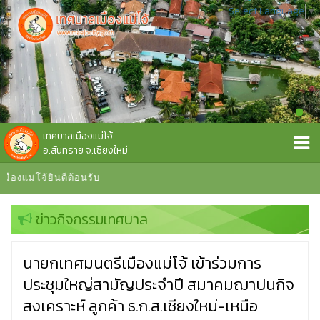
Select Language
▼
เทศบาลเมืองแม่โจ้
อ.สันทราย จ.เชียงใหม่
ยินดีต้อนรับ
ข่าวกิจกรรมเทศบาล
นายกเทศมนตรีเมืองแม่โจ้ เข้าร่วมการ
ประชุมใหญ่สามัญประจำปี สมาคมฌาปนกิจ
สงเคราะห์ ลูกค้า ธ.ก.ส.เชียงใหม่-เหนือ