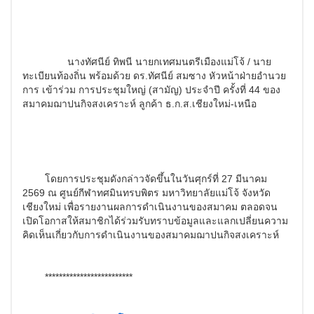
		นางทัศนีย์ ทิพนี นายกเทศมนตรีเมืองแม่โจ้ / นาย
ทะเบียนท้องถิ่น พร้อมด้วย ดร.ทัศนีย์ สมซาง หัวหน้าฝ่ายอำนวย
การ เข้าร่วม การประชุมใหญ่ (สามัญ) ประจำปี ครั้งที่ 44 ของ
สมาคมฌาปนกิจสงเคราะห์ ลูกค้า ธ.ก.ส.เชียงใหม่-เหนือ

	โดยการประชุมดังกล่าวจัดขึ้นในวันศุกร์ที่ 27 มีนาคม 
2569 ณ ศูนย์กีฬาทศมินทรบพิตร มหาวิทยาลัยแม่โจ้ จังหวัด
เชียงใหม่ เพื่อรายงานผลการดำเนินงานของสมาคม ตลอดจน
เปิดโอกาสให้สมาชิกได้ร่วมรับทราบข้อมูลและแลกเปลี่ยนความ