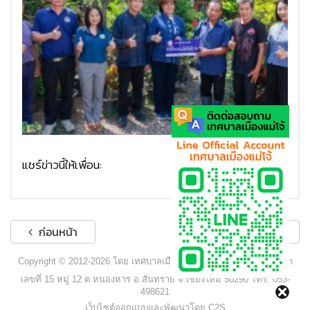
แชร์ข่าวนี้ให้เพื่อน:
ก่อนหน้า
ถัดไป
Copyright © 2012-2026 โดย เทศบาลเมืองแม่โจ้ - www.maejocity.go.th
เลขที่ 15 หมู่ 12 ต.หนองหาร อ.สันทราย จ.เชียงใหม่ 50290 โทร. 053-
498621
เว็บไซต์ออกแบบและพัฒนาโดย C2S