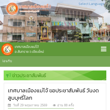
Select Language
▼
เทศบาลเมืองแม่โจ้
อ.สันทราย จ.เชียงใหม่
้อนรับ
ข่าวประชาสัมพันธ์
เทศบาลเมืองแม่โจ้ ขอประชาสัมพันธ์ วันงด
สูบบุหรี่โลก
วันที่ 29 พฤษภาคม 2569
อ่าน 88 ครั้ง