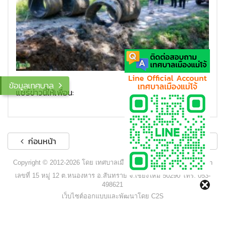
ข้อมูลเทศบาล
แชร์ข่าวนี้ให้เพื่อน:
ก่อนหน้า
ถัดไป
Copyright © 2012-2026 โดย เทศบาลเมืองแม่โจ้ - www.maejocity.go.th
เลขที่ 15 หมู่ 12 ต.หนองหาร อ.สันทราย จ.เชียงใหม่ 50290 โทร. 053-
498621
เว็บไซต์ออกแบบและพัฒนาโดย C2S