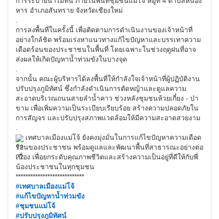
การระบายน้ำไม่ทัน ภายในพื้นที่ชุมชนแม่โจ้ หมู่ที่ 4 ตำบลหนอง
หาร อำเภอสันทราย จังหวัดเชียงใหม่
.
การลงพื้นที่ในครั้งนี้ เพื่อติดตามการดำเนินงานของเจ้าหน้าที่
อย่างใกล้ชิด พร้อมเร่งหาแนวทางแก้ไขปัญหาและบรรเทาความ
เดือดร้อนของประชาชนในพื้นที่ โดยเฉพาะในช่วงฤดูฝนที่อาจ
ส่งผลให้เกิดปัญหาน้ำท่วมขังในบางจุด
.
จากนั้น คณะผู้บริหารได้ลงพื้นที่ให้กำลังใจเจ้าหน้าที่ผู้ปฏิบัติงาน
ปรับปรุงภูมิทัศน์ ซึ่งกำลังดำเนินการตัดหญ้าและดูแลความ
สะอาดบริเวณถนนสายลำน้ำคาว ช่วงหลังชุมชนห้วยเกี๋ยง - ป่า
ขาม เพื่อเพิ่มความเป็นระเบียบเรียบร้อย สร้างความปลอดภัยใน
การสัญจร และปรับปรุงสภาพแวดล้อมให้มีความสะอาดสวยงาม
.
เทศบาลเมืองแม่โจ้ ยังคงมุ่งมั่นในการแก้ไขปัญหาความเดือด
ร้อนของประชาชน พร้อมดูแลและพัฒนาพื้นที่สาธารณะอย่างต่อ
เนื่อง เพื่อยกระดับคุณภาพชีวิตและสร้างความเป็นอยู่ที่ดีให้กับพี่
น้องประชาชนในทุกชุมชน
****************************
#เทศบาลเมืองแม่โจ้
#แก้ไขปัญหาน้ำท่วมขัง
#ชุมชนแม่โจ้
#ปรับปรุงภูมิทัศน์