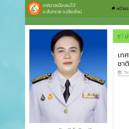
เทศบาลเมืองแม่โจ้
หน้าแ
อ.สันทราย จ.เชียงใหม่
ข
เทศ
ชาต
วัน