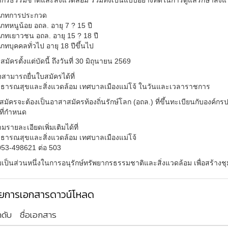
ากรธรรมชาติและสิ่งแวดล้อม รวมทั้งเป็นแบบอย่างที่ดีในการดูแลรักษาสิ่
เภทการประกวด
ภทหนูน้อย อถล. อายุ 7 ? 15 ปี
เภทเยาวชน อถล. อายุ 15 ? 18 ปี
ภทบุคคลทั่วไป อายุ 18 ปีขึ้นไป
บสมัครตั้งแต่บัดนี้ ถึงวันที่ 30 มิถุนายน 2569
จสามารถยื่นใบสมัครได้ที่
ธารณสุขและสิ่งแวดล้อม เทศบาลเมืองแม่โจ้ ในวันและเวลาราชการ
้ ผู้สมัครจะต้องเป็นอาสาสมัครท้องถิ่นรักษ์โลก (อถล.) ที่ขึ้นทะเบียนกับองค
ที่กำหนด
รายละเอียดเพิ่มเติมได้ที่
ธารณสุขและสิ่งแวดล้อม เทศบาลเมืองแม่โจ้
053-498621 ต่อ 503
เป็นส่วนหนึ่งในการอนุรักษ์ทรัพยากรธรรมชาติและสิ่งแวดล้อม เพื่อสร้างชุม
ยการเอกสารดาวน์โหลด
ำดับ
ชื่อเอกสาร