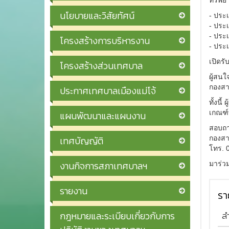
ทรัพย
นโยบายและวิสัยทัศน์
- ประ
- ประเ
- ประ
โครงสร้างการบริหารงาน
- ประเ
เปิดรั
โครงสร้างส่วนเทศบาล
ผู้สนใ
กองสา
ประกาศเทศบาลเมืองแม่โจ้
ทั้งนี
เกณฑ์
แผนพัฒนาและแผนงาน
สอบถาม
เทศบัญญัติ
กองสา
โทร. 
งานกิจการสภาเทศบาลฯ
มาร่วม
รายงาน
รา
กฎหมายและระเบียบเกี่ยวกับการ
ล