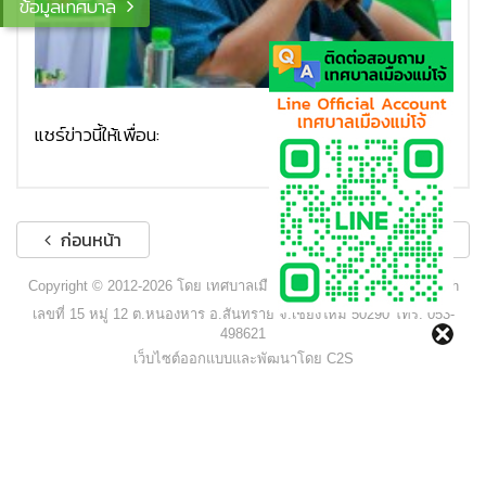
ข้อมูลเทศบาล
แชร์ข่าวนี้ให้เพื่อน:
ก่อนหน้า
ถัดไป
Copyright © 2012-2026 โดย เทศบาลเมืองแม่โจ้ - www.maejocity.go.th
เลขที่ 15 หมู่ 12 ต.หนองหาร อ.สันทราย จ.เชียงใหม่ 50290 โทร. 053-
498621
เว็บไซต์ออกแบบและพัฒนาโดย C2S