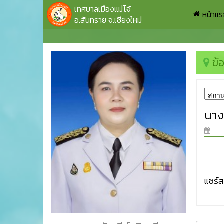
เทศบาลเมืองแม่โจ้
หน้าแ
อ.สันทราย จ.เชียงใหม่
ข้
นางท
แชร์สถ