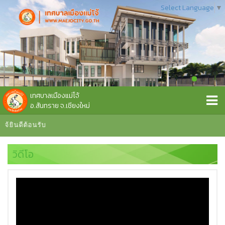
Select Language
▼
เทศบาลเมืองแม่โจ้
อ.สันทราย จ.เชียงใหม่
ยินดีต้อนรับ
วิดีโอ