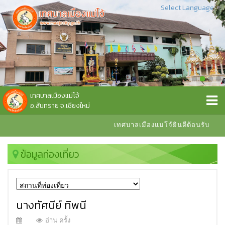
Select Language
▼
เทศบาลเมืองแม่โจ้
อ.สันทราย จ.เชียงใหม่
เทศบาลเมืองแม่โจ้ยินดีต้อนรับ
ข้อมูลท่องเที่ยว
นางทัศนีย์ ทิพนี
อ่าน ครั้ง