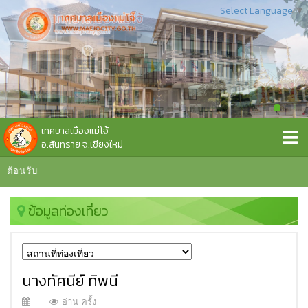
Select Language
▼
เทศบาลเมืองแม่โจ้
อ.สันทราย จ.เชียงใหม่
ีต้อนรับ
ข้อมูลท่องเที่ยว
นางทัศนีย์ ทิพนี
อ่าน ครั้ง